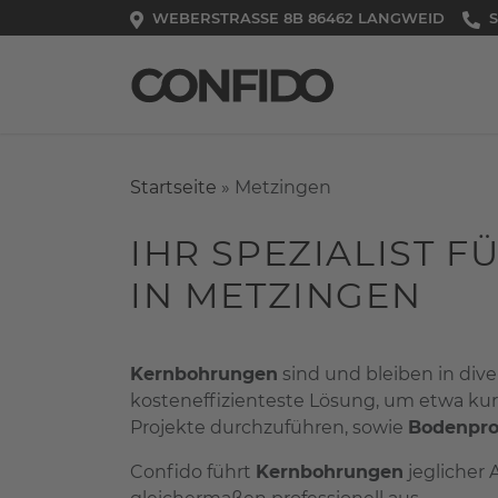
Zum Inhalt springen
WEBERSTRASSE 8B 86462 LANGWEID
SIE HAB
S
Startseite
»
Metzingen
IHR SPEZIALIST 
IN METZINGEN
Kernbohrungen
sind und bleiben in div
kosteneffizienteste Lösung, um etwa ku
Projekte durchzuführen, sowie
Bodenpr
Confido führt
Kernbohrungen
jeglicher 