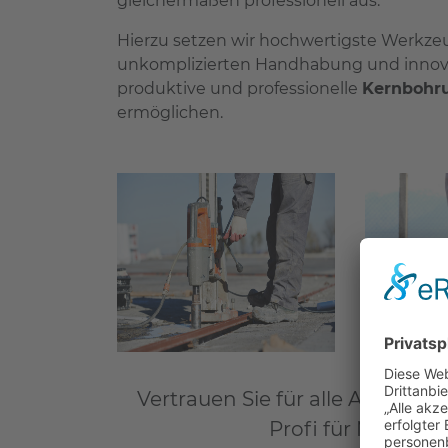
gleichermaßen professionell aus.
Hierzu setzen wir hochwertigste Werkzeug
unkomplizierten Handhabung und innov
produktive und professionelle
Kernbohr
ermöglichen.
Vertrauen Sie für alle Arten 
Profi für Metzing