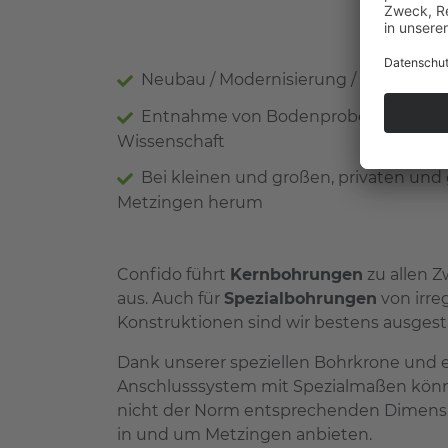
Conf
Neubau / Modernisierung / Umbau vo
Entnahme von Bodenproben für Gutac
Wissenschaft
Bei kleinen und großen, privaten u
Metzingen herum
Confido führt
Kernbohrungen
zu allen 
aus. Auch für
Spezialbohrungen
von irre
Konstruktionen sind wir bestens ausgest
Dank unserer speziellen Bohrkrone und
Anschlusssystem mit Spezialmaßen könne
nicht der Norm entsprechenden Dimensi
in und um Metzingen anbieten.