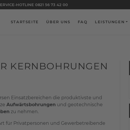
EN FRAGEN ZU UNSEREM UNTERNEHMEN? WÄHLEN SIE
ERVICE-HOTLINE 0821 56 73 42 00
0821 56 
STARTSEITE
ÜBER UNS
FAQ
LEISTUNGEN
FÜR KERNBOHRUNGEN
ersen Einsatzbereichen die produktivste und
rze
Aufwärtsbohrungen
und geotechnische
oben
zu nehmen.
Art für Privatpersonen und Gewerbetreibende