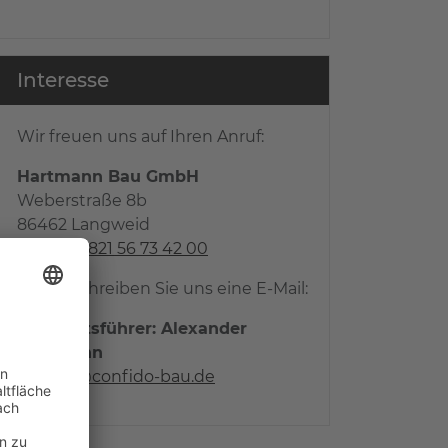
Interesse
Wir freuen uns auf Ihren Anruf:
Hartmann Bau GmbH
Weberstraße 8b
86462 Langweid
Tel.:
0821 56 73 42 00
... oder schreiben Sie uns eine E-Mail:
Geschäftsführer: Alexander
Hartmann
info@confido-bau.de