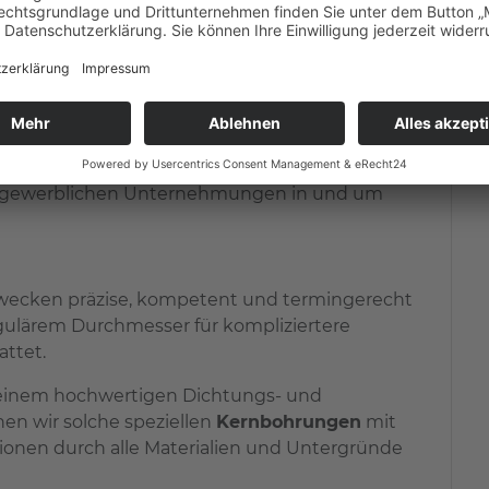
ido Bau GmbH
n Ein- und Mehrfamilienhäusern
hten von Großprojekten und in der
nd gewerblichen Unternehmungen in und um
Zwecken präzise, kompetent und termingerecht
gulärem Durchmesser für kompliziertere
attet.
 einem hochwertigen Dichtungs- und
n wir solche speziellen
Kernbohrungen
mit
onen durch alle Materialien und Untergründe