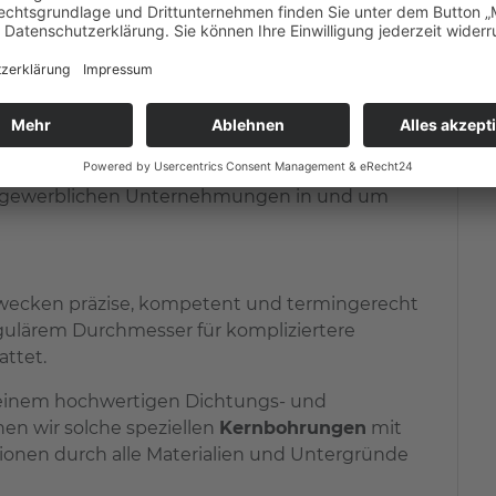
ido Bau GmbH
n Ein- und Mehrfamilienhäusern
hten von Großprojekten und in der
nd gewerblichen Unternehmungen in und um
Zwecken präzise, kompetent und termingerecht
gulärem Durchmesser für kompliziertere
attet.
 einem hochwertigen Dichtungs- und
n wir solche speziellen
Kernbohrungen
mit
onen durch alle Materialien und Untergründe