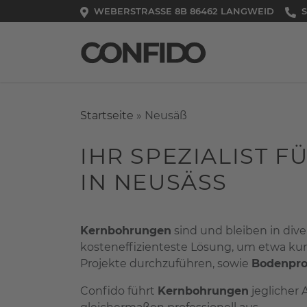
Zum Inhalt springen
WEBERSTRASSE 8B 86462 LANGWEID
SIE HAB
S
Startseite
»
Neusäß
IHR SPEZIALIST 
IN NEUSÄSS
Kernbohrungen
sind und bleiben in div
kosteneffizienteste Lösung, um etwa ku
Projekte durchzuführen, sowie
Bodenpr
Confido führt
Kernbohrungen
jeglicher 