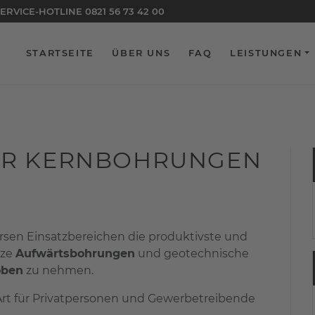
EN FRAGEN ZU UNSEREM UNTERNEHMEN? WÄHLEN SIE
ERVICE-HOTLINE 0821 56 73 42 00
0821 56 
STARTSEITE
ÜBER UNS
FAQ
LEISTUNGEN
FÜR KERNBOHRUNGEN
ersen Einsatzbereichen die produktivste und
rze
Aufwärtsbohrungen
und geotechnische
oben
zu nehmen.
Art für Privatpersonen und Gewerbetreibende