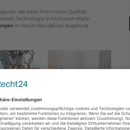
e ein, die dank ihrer hohen Qualität,
ativen Technologie in höchstem Maße
ungen
im Raum Neusäß bei Augsburg
von Kern- und Spezialbohrungen Ihrem
ß, Augsburg – Confido!